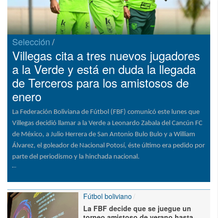
Selección
Villegas cita a tres nuevos jugadores
a la Verde y está en duda la llegada
de Terceros para los amistosos de
enero
La Federación Boliviana de Fútbol (FBF) comunicó este lunes que
Villegas decidió llamar a la Verde a Leonardo Zabala del Cancún FC
de México, a Julio Herrera de San Antonio Bulo Bulo y a William
Álvarez, el goleador de Nacional Potosí, éste último era pedido por
parte del periodismo y la hinchada nacional.
Fútbol boliviano
La FBF decide que se juegue un
torneo amistoso de verano hasta