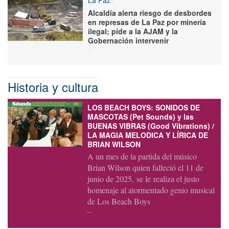
La Paz
Alcaldía alerta riesgo de desbordes
en represas de La Paz por minería
ilegal; pide a la AJAM y la
Gobernación intervenir
Historia y cultura
LOS BEACH BOYS: SONIDOS DE
MASCOTAS (Pet Sounds) y las
BUENAS VIBRAS (Good Vibrations) /
LA MAGIA MELODICA Y LÍRICA DE
BRIAN WILSON
A un mes de la partida del músico
Brian Wilson quien falleció el 11 de
junio de 2025, se le realiza el justo
homenaje al atormentado genio musical
de Los Beach Boys