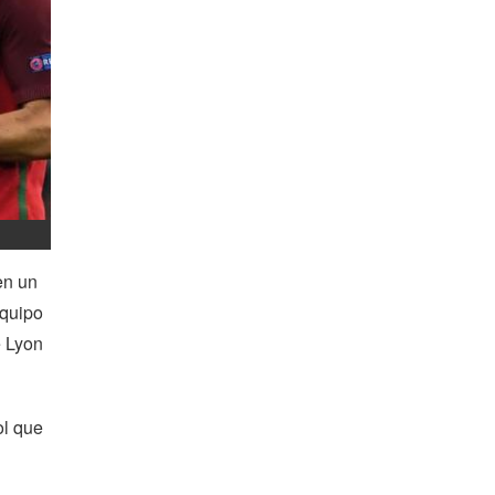
en un
equipo
e Lyon
ol que