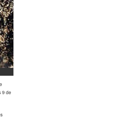
e
s 9 de
os