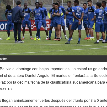
uador.
Bolivia el domingo con bajas importantes, no estará us goleado
ni el delantero Daniel Angulo. El martes enfrentará a la Selecc
Paz por la décima fecha de la clasificatoria sudamericana para 
a-2018.
 llegan anímicamente fuertes después del triunfo por 3 a 0 ant
encia de jugar en la altura no les es desconocida por lo que se