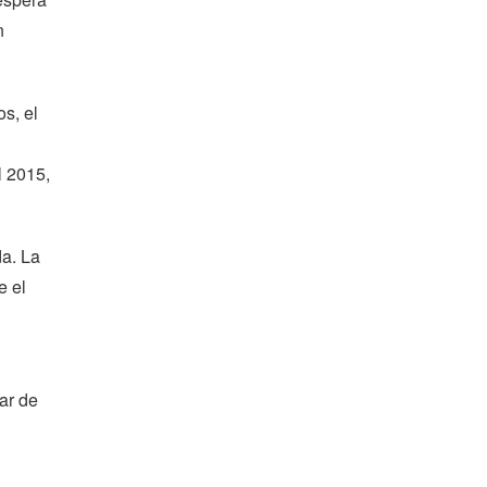
n
s, el
l 2015,
da. La
e el
ar de