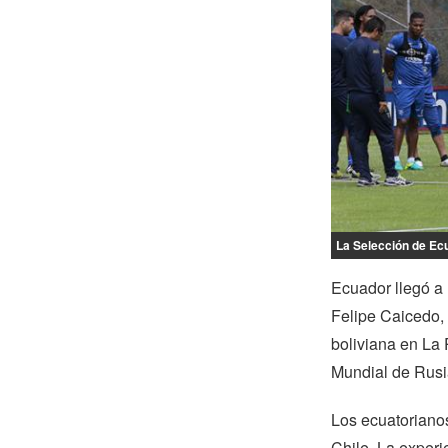
La Selección de Ec
Ecuador llegó a 
Felipe Caicedo, 
boliviana en La 
Mundial de Rusi
Los ecuatorianos
Chile. La experi