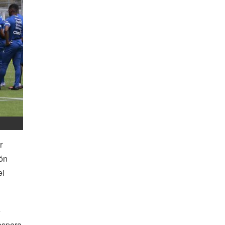
r
ión
el
e
 espera