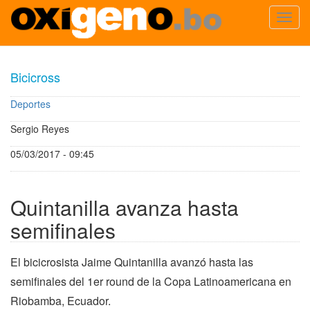
Toggl
navig
Pasar
al
Bicicross
contenido
principal
Deportes
Sergio Reyes
05/03/2017 - 09:45
Quintanilla avanza hasta
semifinales
El bicicrosista Jaime Quintanilla avanzó hasta las
semifinales del 1er round de la Copa Latinoamericana en
Riobamba, Ecuador.