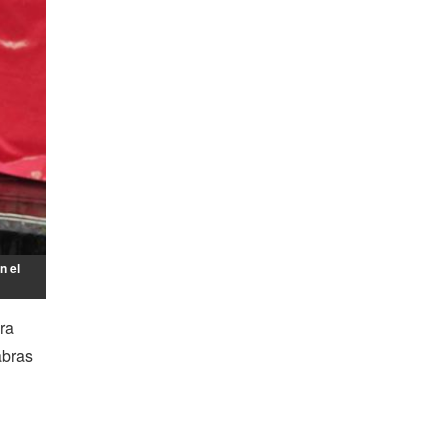
n el
ra
abras