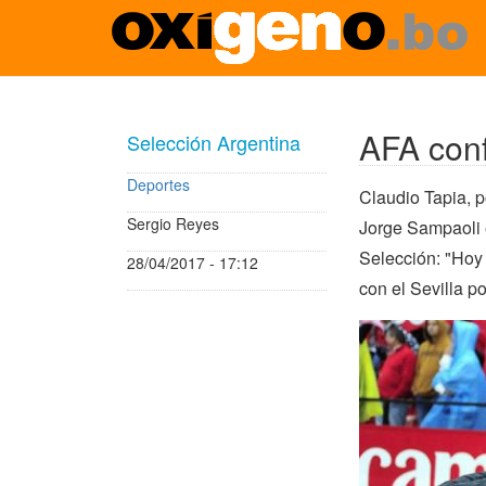
Pasar
al
contenido
AFA conf
Selección Argentina
principal
Deportes
Claudio Tapia, p
Sergio Reyes
Jorge Sampaoli e
Selección: "Hoy
28/04/2017 - 17:12
con el Sevilla p