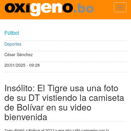
Toggl
navig
Pasar
al
Fútbol
contenido
principal
Deportes
César Sánchez
20/01/2025 - 09:28
Insólito: El Tigre usa una foto
de su DT vistiendo la camiseta
de Bolívar en su video
bienvenida
Zago dirigió a Bolívar el 2022 y ese año salió campeón con la