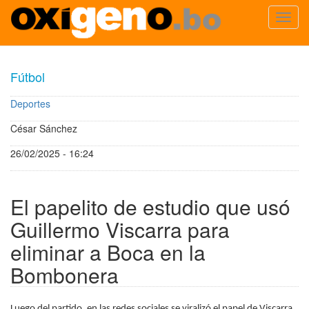
Toggl
navig
Pasar
al
Fútbol
contenido
principal
Deportes
César Sánchez
26/02/2025 - 16:24
El papelito de estudio que usó
Guillermo Viscarra para
eliminar a Boca en la
Bombonera
Luego del partido, en las redes sociales se viralizó el papel de Viscarra