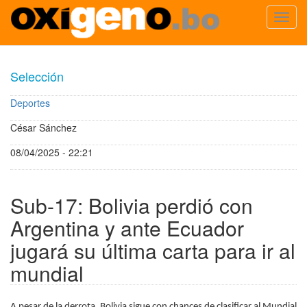
Toggl
navig
Pasar
al
Selección
contenido
principal
Deportes
César Sánchez
08/04/2025 - 22:21
Sub-17: Bolivia perdió con
Argentina y ante Ecuador
jugará su última carta para ir al
mundial
A pesar de la derrota, Bolivia sigue con chances de clasificar al Mundial