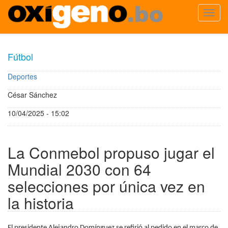
Toggl
navig
Pasar
al
Fútbol
contenido
principal
Deportes
César Sánchez
10/04/2025 - 15:02
La Conmebol propuso jugar el
Mundial 2030 con 64
selecciones por única vez en
la historia
El presidente Alejandro Domínguez se refirió al pedido en el marco de