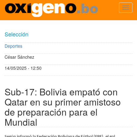
Toggl
navig
Pasar
al
Selección
contenido
principal
Deportes
César Sánchez
14/05/2025 - 12:50
Sub-17: Bolivia empató con
Qatar en su primer amistoso
de preparación para el
Mundial
Según informó la Federación Boliviana de Fútbol (FBF), el gol