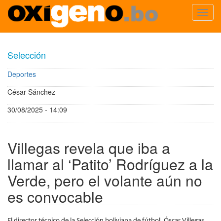
Toggl
navig
Pasar
al
Selección
contenido
principal
Deportes
César Sánchez
30/08/2025 - 14:09
Villegas revela que iba a
llamar al ‘Patito’ Rodríguez a la
Verde, pero el volante aún no
es convocable
El director técnico de la Selección boliviana de fútbol, Óscar Villegas,