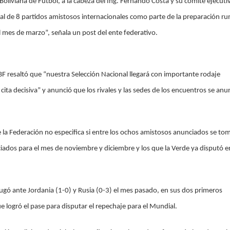
Boliviana de Fútbol, a la cabeza del Ing. Fernando Costa y su comité ejecuti
al de 8 partidos amistosos internacionales como parte de la preparación r
l mes de marzo”, señala un post del ente federativo.
FBF resaltó que “nuestra Selección Nacional llegará con importante rodaje
 cita decisiva” y anunció que los rivales y las sedes de los encuentros se anu
de la Federación no especifica si entre los ochos amistosos anunciados se to
iados para el mes de noviembre y diciembre y los que la Verde ya disputó e
 jugó ante Jordania (1-0) y Rusia (0-3) el mes pasado, en sus dos primeros
 logró el pase para disputar el repechaje para el Mundial.