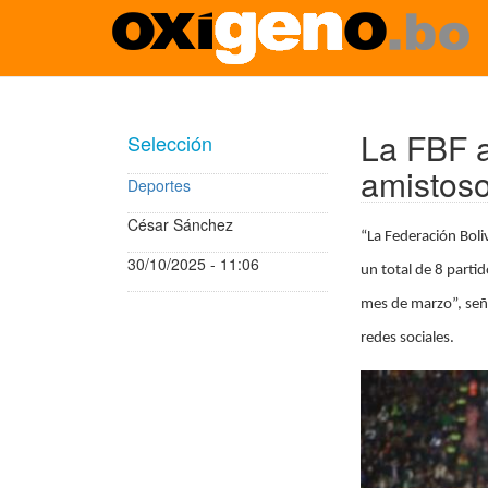
Pasar
al
contenido
La FBF a
Selección
principal
amistoso
Deportes
César Sánchez
“La Federación Boli
30/10/2025 - 11:06
un total de 8 parti
mes de marzo”, seña
redes sociales.