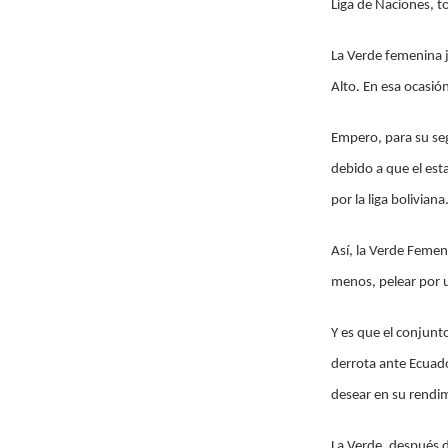
Liga de Naciones, t
La Verde femenina ju
Alto. En esa ocasió
Empero, para su seg
debido a que el est
por la liga boliviana
Así, la Verde Femen
menos, pelear por u
Y es que el conjun
derrota ante Ecuado
desear en su rendi
La Verde, después d