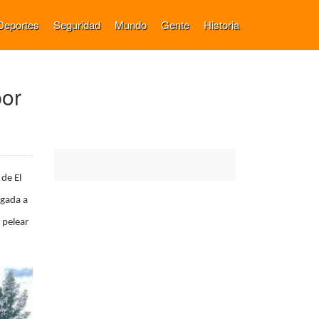
Deportes
Seguridad
Mundo
Gente
Historia
por
 de El
igada a
 pelear