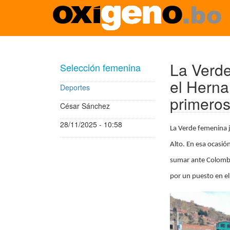
Pasar
al
contenido
La Verde
Selección femenina
principal
el Herna
Deportes
primeros
César Sánchez
28/11/2025 - 10:58
La Verde femenina ju
Alto. En esa ocasió
sumar ante Colombia
por un puesto en e