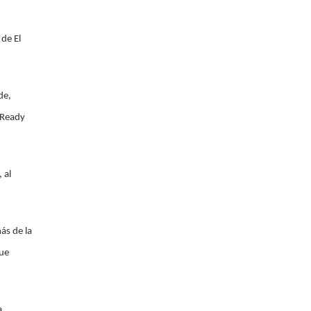
 de El
de,
s Ready
 al
ás de la
que
a