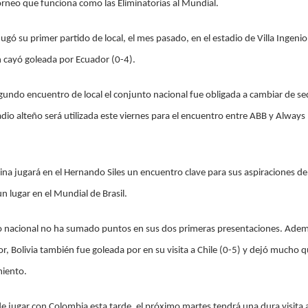
orneo que funciona como las Eliminatorias al Mundial.
gó su primer partido de local, el mes pasado, en el estadio de Villa Ingenio
n cayó goleada por Ecuador (0-4).
undo encuentro de local el conjunto nacional fue obligada a cambiar de se
adio alteño será utilizada este viernes para el encuentro entre ABB y Alway
.
ina jugará en el Hernando Siles un encuentro clave para sus aspiraciones de,
n lugar en el Mundial de Brasil.
to nacional no ha sumado puntos en sus dos primeras presentaciones. Adem
r, Bolivia también fue goleada por en su visita a Chile (0-5) y dejó mucho 
miento.
e jugar con Colombia esta tarde, el próximo martes tendrá una dura visita 