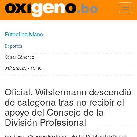
Toggl
navig
Pasar
al
Fútbol boliviano
contenido
principal
Deportes
César Sánchez
31/12/2025 - 13:46
Oficial: Wilstermann descendió
de categoría tras no recibir el
apoyo del Consejo de la
División Profesional
En el Consejo Superior de este miércoles los 16 clubes de la División