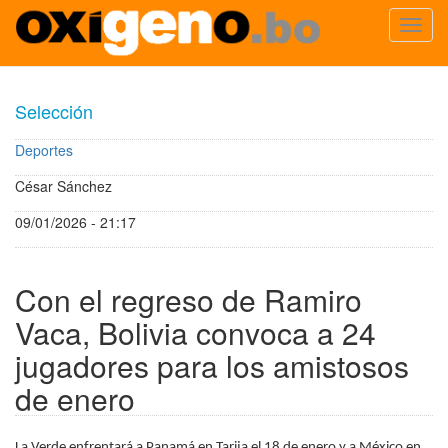
Toggl
navig
Pasar
al
Selección
contenido
principal
Deportes
César Sánchez
09/01/2026 - 21:17
Con el regreso de Ramiro
Vaca, Bolivia convoca a 24
jugadores para los amistosos
de enero
La Verde enfrentará a Panamá en Tarija el 18 de enero y a México en