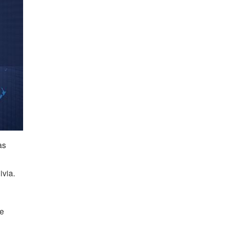
as
ivia.
de