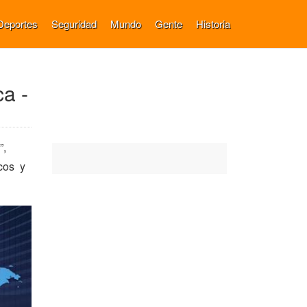
Deportes
Seguridad
Mundo
Gente
Historia
a -
”,
icos y