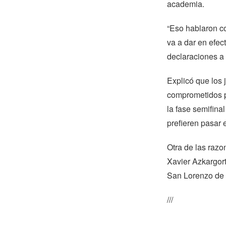
academia.
“Eso hablaron co
va a dar en efect
declaraciones a
Explicó que los 
comprometidos po
la fase semifina
prefieren pasar 
Otra de las razo
Xavier Azkargort
San Lorenzo de l
///