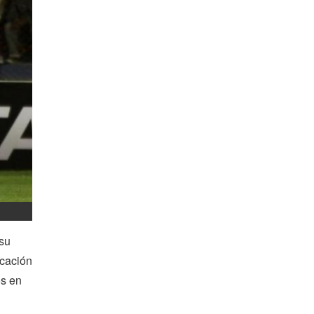
 su
icación
os en