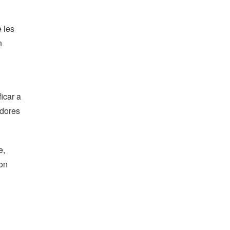
 les
n
icar a
adores
e,
con