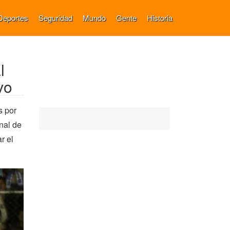
Deportes
Seguridad
Mundo
Gente
Historia
l
vo
s por
nal de
r el