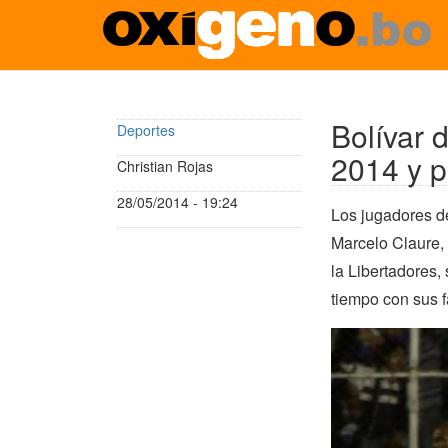
Pasar
al
contenido
Bolívar d
Deportes
principal
2014 y p
Christian Rojas
28/05/2014 - 19:24
Los jugadores d
Marcelo Claure, 
la Libertadores,
tiempo con sus f