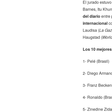
El jurado estuv
Barnes, Itu Khun
del diario
entre 
internacional
co
Laudisa (
La Gazz
Haugstad (
Worl
Los 10 mejores 
1- Pelé (Brasil)
2- Diego Armand
3- Franz Becken
4- Ronaldo (Bras
5- Zinedine Zida