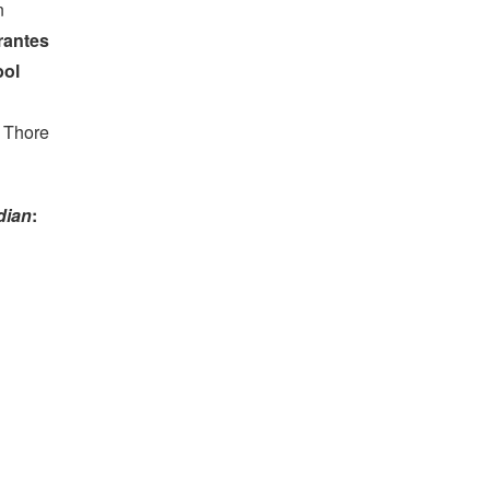
n
rantes
bol
y Thore
dian
: