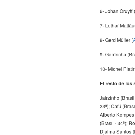
6- Johan Cruyff
7- Lothar Mattäu
8- Gerd Müller (
9- Garrincha (Bra
10- Michel Platin
El resto de lo
Jairzinho (Brasil
23º); Cafú (Brasi
Alberto Kempes (
(Brasil - 34º); R
Djalma Santos (B