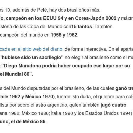
ros 10, además de Pelé, hay dos brasileños más.
do
,
campeón en los EEUU 94 y en Corea-Japón 2002
y máxi
istoria de las Copa del Mundo con
15 tantos
. También
 campeón del mundo en
1958 y 1962
.
cada en el sitio web del diario
, de forma interactiva. En el apar
"hubiese sido un sacrilegio"
no elegir al brasileño como el m
e
"Diego Maradona podría haber ocupado ese lugar por su
l Mundial 86"
.
s del Mundo disputadas por el brasileño, de las cuales
ganó tr
hile 1962 y México 1970)
, fueron, sin duda, el quiebre para co
 lista por sobre el astro argentino, quien también
jugó cuatro
ña 1982; México 1986; Italia 1990 y los Estados Unidos 1994)
uno, el de México 86
.