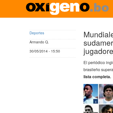
Pasar
al
contenido
Mundiale
Deportes
principal
sudameri
Armando Q.
jugadore
30/05/2014 - 15:50
El periódico ing
brasileño supera
lista completa.