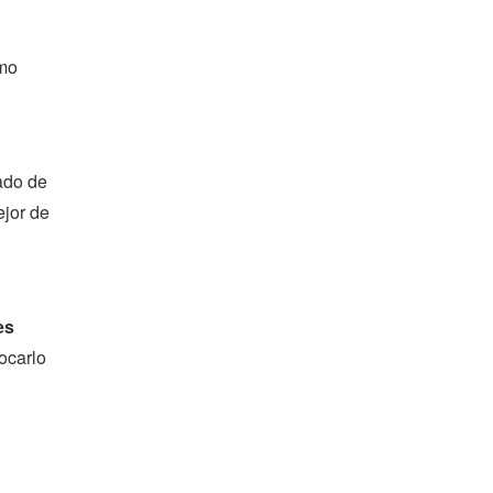
mo
tado de
ejor de
es
locarlo