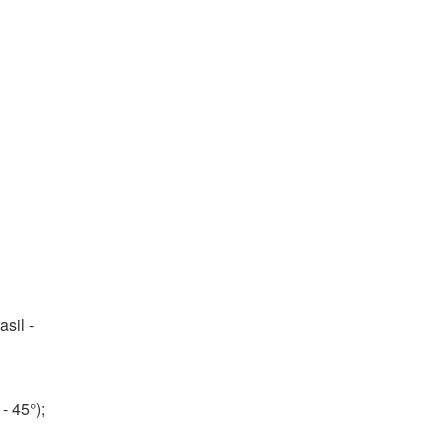
asil -
- 45°);