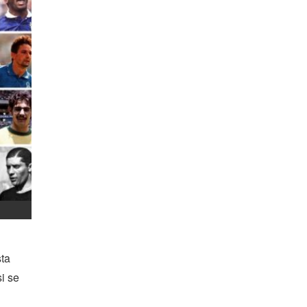
sta
si se