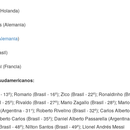
 (Holanda)
s (Alemania)
Alemania
)
sil)
i (Francia)
s sudamericanos:
 - 13º); Romario (Brasil - 16º); Zico (Brasil - 22º); Ronaldinho (Br
l - 25º); Rivaldo (Brasil - 27º); Mario Zagallo (Brasil - 28º); Mario
Argentina - 31°); Roberto Rivelino (Brasil - 32º); Carlos Alberto
oberto Carlos (Brasil - 35º); Daniel Alberto Passarella (Argentina 
rasil - 48º); Nilton Santos (Brasil - 49º); Lionel Andrés Messi