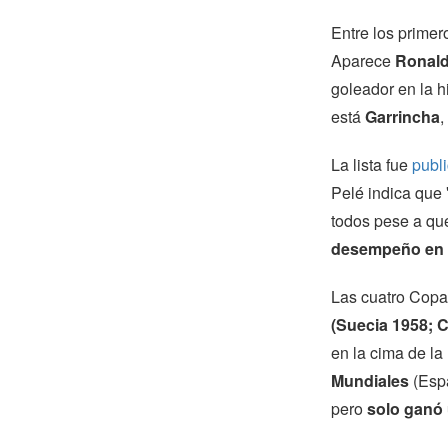
Entre los prime
Aparece
Ronal
goleador en la h
está
Garrincha
,
La lista fue
publi
Pelé indica que
todos pese a qu
desempeño en e
Las cuatro Copa
(Suecia 1958; C
en la cima de la
Mundiales
(Espa
pero
solo
ganó 