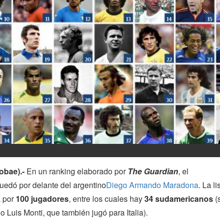
obae).-
En un ranking elaborado por
The Guardian
, el
uedó por delante del argentino
Diego Armando Maradona
. La li
a por
100 jugadores
, entre los cuales hay
34 sudamericanos
(
o Luis Monti, que también jugó para Italia).