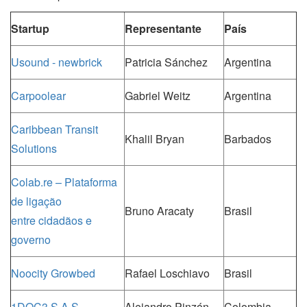
Startup
Representante
País
Usound - newbrick
Patricia Sánchez
Argentina
Carpoolear
Gabriel Weitz
Argentina
Caribbean Transit
Khalil Bryan
Barbados
Solutions
Colab.re – Plataforma
de ligação
Bruno Aracaty
Brasil
entre cidadãos e
governo
Noocity Growbed
Rafael Loschiavo
Brasil
1DOC3 S.A.S.
Alejandro Pinzón
Colombia