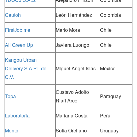
Cautoh
León Hernández
Colombia
FirstJob.me
Mario Mora
Chile
All Green Up
Javiera Luongo
Chile
Kangou Urban
Delivery S.A.P.I. de
Miguel Angel Islas
México
C.V.
Gustavo Adolfo
Topa
Paraguay
Riart Arce
Laboratoria
Mariana Costa
Perú
Mento
Sofia Orellano
Uruguay