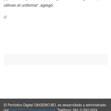
utilicen el uniforme", agregó.
///
El Periódico Digital OXIGENO.BO, es desarrollado y administrado
por
Gen Film & Crossmedia Ltda
. Teléfono: 591-2-2911653.