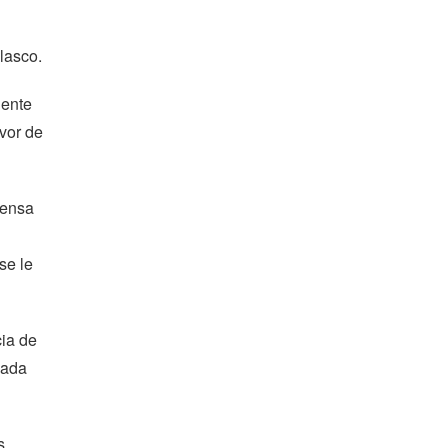
lasco.
dente
avor de
fensa
se le
cia de
cada
s