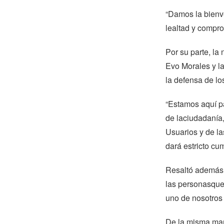
“Damos la bienv
lealtad y compro
Por su parte, la
Evo Morales y la
la defensa de lo
“Estamos aquí pa
de laciudadanía,
Usuarios y de l
dará estricto c
Resaltó además q
las personasque 
uno de nosotros 
De la misma mane