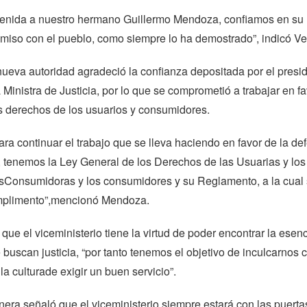
enida a nuestro hermano Guillermo Mendoza, confiamos en su
miso con el pueblo, como siempre lo ha demostrado”, indicó Ve
 nueva autoridad agradeció la confianza depositada por el presi
 Ministra de Justicia, por lo que se comprometió a trabajar en f
s derechos de los usuarios y consumidores.
ra continuar el trabajo que se lleva haciendo en favor de la de
 tenemos la Ley General de los Derechos de las Usuarias y los
asConsumidoras y los consumidores y su Reglamento, a la cual 
umplimento”,mencionó Mendoza.
ue el viceministerio tiene la virtud de poder encontrar la esen
buscan justicia, “por tanto tenemos el objetivo de inculcarnos 
la culturade exigir un buen servicio”.
ra señaló que el viceministerio siempre estará con las puerta