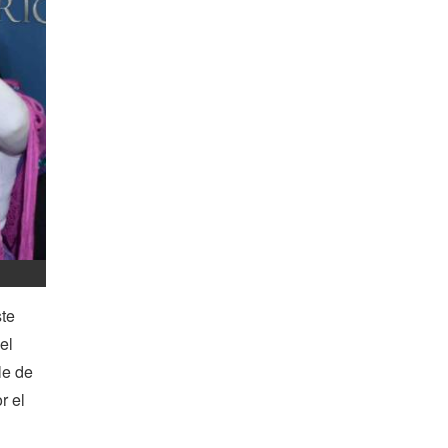
te
el
le de
r el