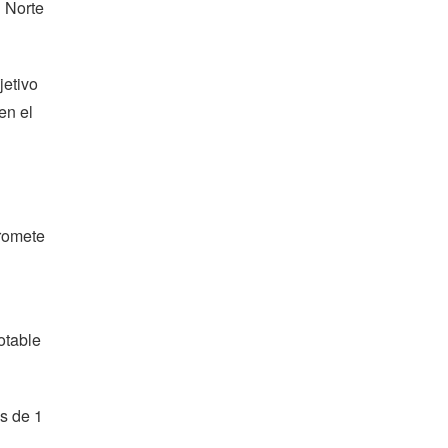
 Norte
jetivo
en el
promete
otable
ás de 1