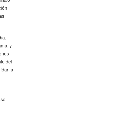
ción
as
ía.
ama, y
iones
te del
idar la
 se