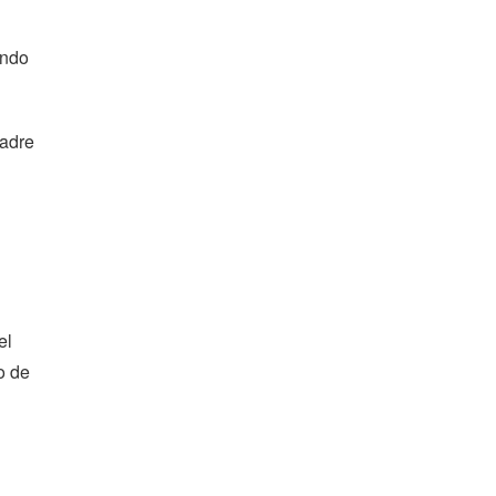
ando
Madre
el
o de