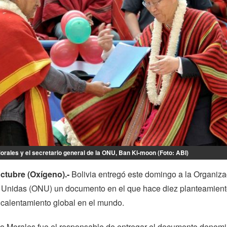
orales y el secretario general de la ONU, Ban Ki-moon (Foto: ABI)
ctubre (Oxígeno).-
Bolivia entregó este domingo a la Organiza
 Unidas (ONU) un documento en el que hace diez planteamien
 calentamiento global en el mundo.
vo Morales fue el responsable de entregar el documento denom