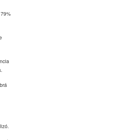
a 79%
e
ncia
.
abrá
izó.