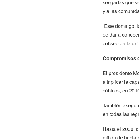
sesgadas que ve
y a las comunid
Este domingo, la
de dar a conocer
coliseo de la u
Compromisos d
El presidente Mo
a triplicar la 
cúbicos, en 2010
También aseguró
en todas las reg
Hasta el 2030, d
millón de hectár