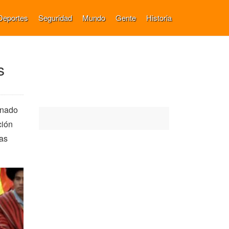
Deportes
Seguridad
Mundo
Gente
Historia
s
inado
ción
as