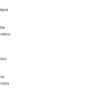
 agua
lite
mático
mbio
ono
crisis