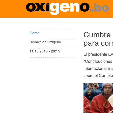
Pasar
al
contenido
Cumbre m
Gente
principal
para com
Redacción Oxígeno
11/10/2015 - 20:15
El presidente E
"Contribuciones 
internacional B
sobre el Cambio 