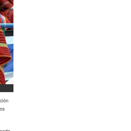
ción
tos
inado