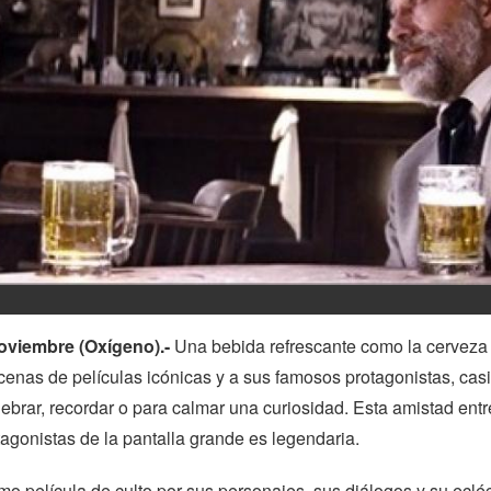
oviembre (Oxígeno).-
Una bebida refrescante como la cerveza
nas de películas icónicas y a sus famosos protagonistas, casi
ebrar, recordar o para calmar una curiosidad. Esta amistad entr
tagonistas de la pantalla grande es legendaria.
o película de culto por sus personajes, sus diálogos y su ecléc