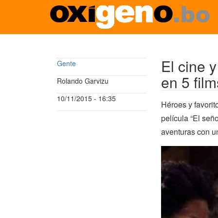
Pasar
al
contenido
El cine 
Gente
principal
en 5 film
Rolando Garvizu
10/11/2015 - 16:35
Héroes y favorit
película “El señ
aventuras con u