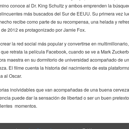
camino conoce al Dr. King Schultz y ambos emprenden la búsque
delincuentes más buscados del Sur de EEUU. Su primera vez l
 hecho recibe como parte de su recompensa, una helada y refre
e de 2012 es protagonizado por Jamie Fox.
rear la red social más popular y convertirse en multimillonario,
 que retrata la película Facebook, cuando se ve a Mark Zuckerb
ra maestra en su dormitorio de universidad acompañado de u
eza. El filme cuenta la historia del nacimiento de esta plataform
a al Oscar.
orias inolvidables que van acompañadas de una buena cerveza
ncia puede dar la sensación de libertad o ser un buen pretexto
celentes momentos.