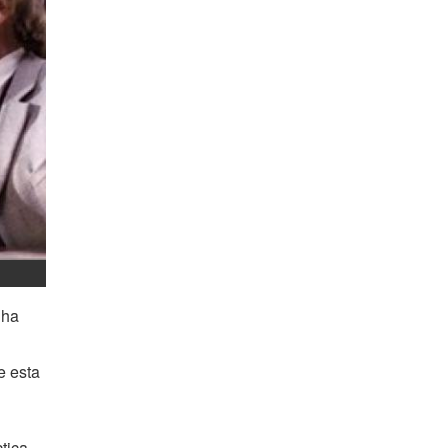
 ha
e esta
tica