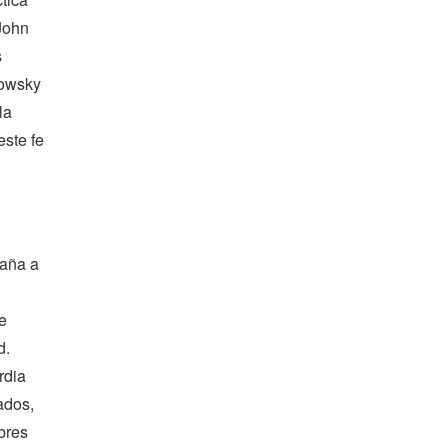
John
s
bowsky
la
este fe
paña a
e
d.
rdia
ados,
bres