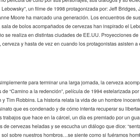
 Lebowsky”, un filme de 1998 protagonizada por: Jeff Bridges, 
nne Moore ha marcado una generación. Los encuentros de su
a sala de bolos acompañados de cervezas han inspirado el Le
ño se realiza en distintas ciudades de EE.UU. Proyecciones de 
, cerveza y hasta de vez en cuando los protagonistas asisten a 
 simplemente para terminar una larga jornada, la cerveza acom
s de “Camino a la redención”, película de 1994 estelarizada por
y Tim Robbins. La historia relata la vida de un hombre inocent
inato que es condenado y de cómo intenta recuperar su liberta
 trabajos que hace en la cárcel, un día es premiado por un gua
s de cervezas heladas y se escucha un diálogo que dice: “sent
l sol sobre nuestros hombros…se siente como si fuéramos hom