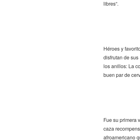
libres”.
Héroes y favorit
disfrutan de sus
los anillos: La 
buen par de cerv
Fue su primera v
caza recompensa
afroamericano qu