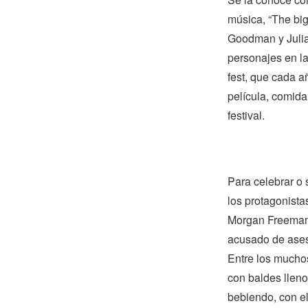
música, “The big
Goodman y Julia
personajes en l
fest, que cada a
película, comida
festival.
Para celebrar o
los protagonista
Morgan Freeman 
acusado de ases
Entre los muchos
con baldes lleno
bebiendo, con e