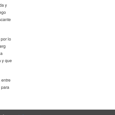
da y
uego
scante
 por lo
erg
na
a y que
 entre
 para