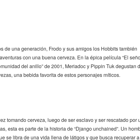
os de una generación, Frodo y sus amigos los Hobbits también
 aventuras con una buena cerveza. En la épica película “El señ
comunidad del anillo” de 2001, Meriadoc y Pippin Tuk degustan 
ezas, una bebida favorita de estos personajes míticos.
ez tomando cerveza, luego de ser esclavo y ser rescatado por 
s, esta es parte de la historia de “Django unchained”. Un hom
e se libra de una vida llena de látigos y que busca recuperar a