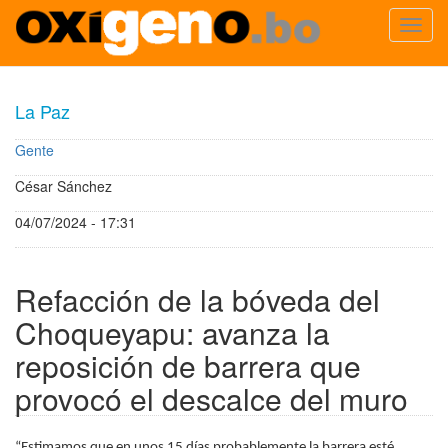
Toggl
navig
Pasar
al
La Paz
contenido
principal
Gente
César Sánchez
04/07/2024 - 17:31
Refacción de la bóveda del
Choqueyapu: avanza la
reposición de barrera que
provocó el descalce del muro
“Estimamos que en unos 15 días probablemente la barrera esté