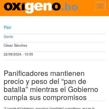
Toggl
navig
Pasar
al
Pan
contenido
principal
Gente
César Sánchez
22/08/2024 - 10:55
Panificadores mantienen
precio y peso del “pan de
batalla” mientras el Gobierno
cumpla sus compromisos
“Cumple el Gobierno, nosotros (también) cumplimos, esa es la