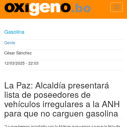
Toggl
navig
Pasar
al
Gasolina
contenido
principal
Gente
César Sánchez
12/03/2025 - 22:03
La Paz: Alcaldía presentará
lista de poseedores de
vehículos irregulares a la ANH
para que no carguen gasolina
“Lo que hemos acordado con la ANH es que vamos a pasar la lista de