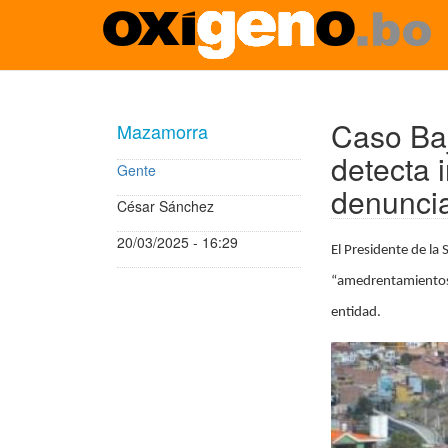
Pasar
al
contenido
Caso Baj
Mazamorra
principal
detecta 
Gente
denunci
César Sánchez
20/03/2025 - 16:29
El Presidente de la
“amedrentamientos” 
entidad.