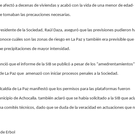
ue afectó a decenas de viviendas y acabó con la vida de una menor de edad
se tomaban las precauciones necesarias.
presidente de la Sociedad, Raúl Daza, aseguró que las previsiones pudieron 
noce cuáles son las zonas de riesgo en La Paz y también era previsible que 
ae precipitaciones de mayor intensidad.
ció que el informe de la SIB se publicó a pesar de los “amedrentamientos”
a de La Paz que amenazó con iniciar procesos penales a la Sociedad.
Alcaldía de La Paz manifestó que los permisos para las plataformas fueron
nicipio de Achocalla. también aclaró que se había solicitado a la SIB que acl
 comités técnicos, dado que se duda de la veracidad en actuaciones que 
 de Erbol