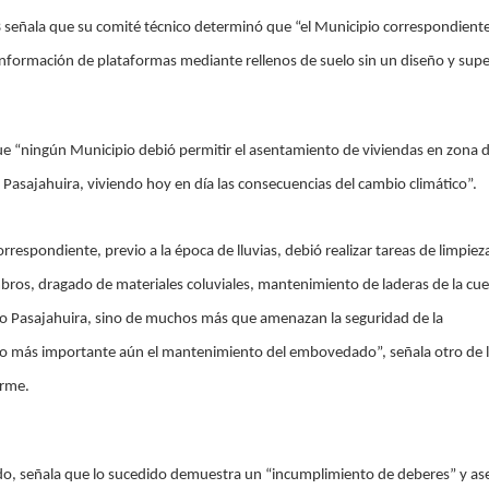
IB señala que su comité técnico determinó que “el Municipio correspondient
onformación de plataformas mediante rellenos de suelo sin un diseño y supe
e “ningún Municipio debió permitir el asentamiento de viviendas en zona 
io Pasajahuira, viviendo hoy en día las consecuencias del cambio climático”.
rrespondiente, previo a la época de lluvias, debió realizar tareas de limpiez
bros, dragado de materiales coluviales, mantenimiento de laderas de la cu
rio Pasajahuira, sino de muchos más que amenazan la seguridad de la
ro más importante aún el mantenimiento del embovedado”, señala otro de 
orme.
ido, señala que lo sucedido demuestra un “incumplimiento de deberes” y as