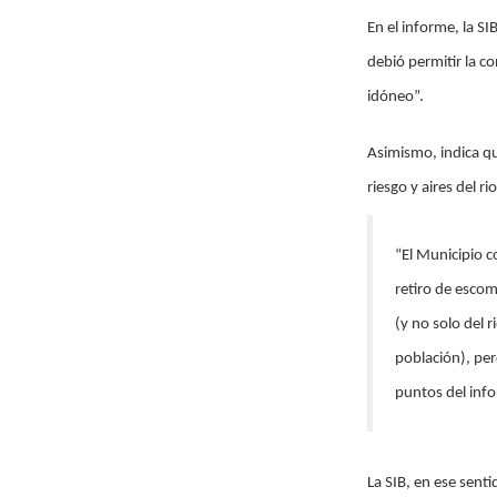
En el informe, la S
debió permitir la c
idóneo”.
Asimismo, indica qu
riesgo y aires del r
“El Municipio co
retiro de escom
(y no solo del 
población), pe
puntos del inf
La SIB, en ese sent