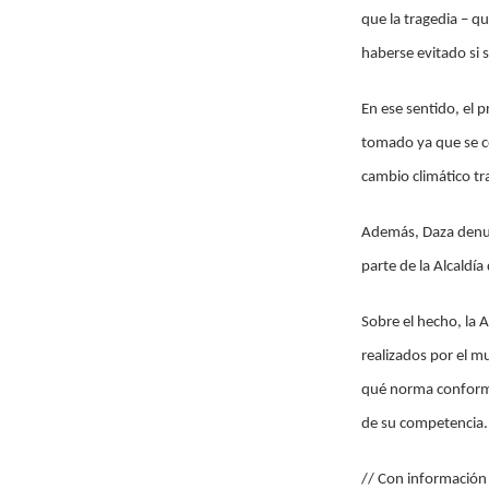
que la tragedia – q
haberse evitado si 
En ese sentido, el 
tomado ya que se co
cambio climático tr
Además, Daza denun
parte de la Alcaldí
Sobre el hecho, la 
realizados por el mu
qué norma conforma
de su competencia.
// Con información