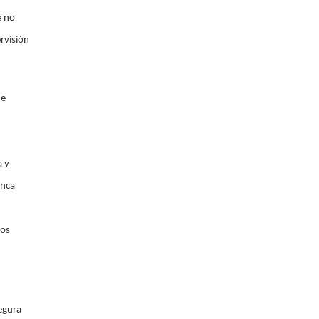
e no
rvisión
de
a y
enca
los
egura