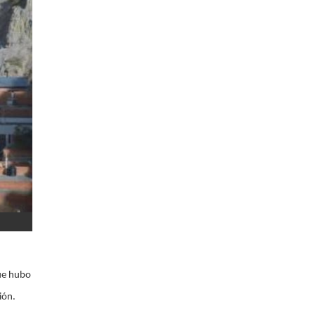
que hubo
ión.