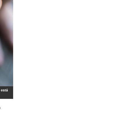
 está
n