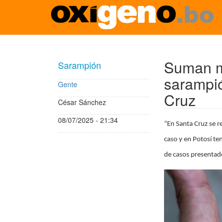
Pasar
al
contenido
Suman m
Sarampión
principal
sarampió
Gente
Cruz
César Sánchez
08/07/2025 - 21:34
“En Santa Cruz se r
caso y en Potosí te
de casos presentado