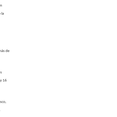
un
 la
más de
os
 y 16
sco,
.