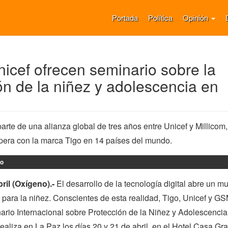
Portada
Política
Opinión
nicef ofrecen seminario sobre la
ón de la niñez y adolescencia en
parte de una alianza global de tres años entre Unicef y Millicom,
era con la marca Tigo en 14 países del mundo.
go
ril (Oxígeno).-
El desarrollo de la tecnología digital abre un m
 para la niñez. Conscientes de esta realidad, Tigo, Unicef y G
nario Internacional sobre Protección de la Niñez y Adolescencia
realiza en La Paz los días 20 y 21 de abril, en el Hotel Casa Gr