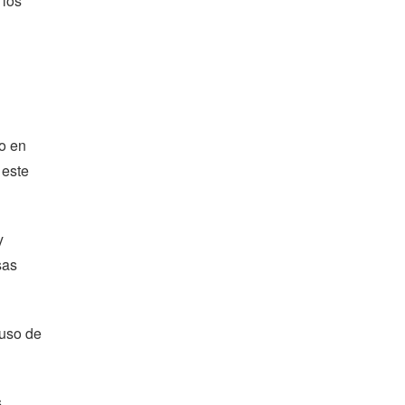
 los
o en
 este
y
sas
 uso de
s