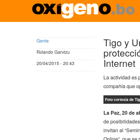
Pasar
al
contenido
Tigo y U
Gente
principal
protecci
Rolando Garvizu
Internet
20/04/2015 - 20:43
La actividad es 
compañía que op
Foto cortesía de Ti
La Paz, 20 de ab
de posibilidades
invitan al “Semi
Online”, que se 