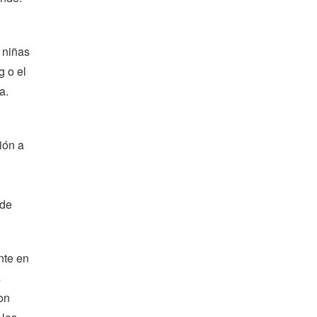
 niñas
g o el
a.
ión a
 de
nte en
s
on