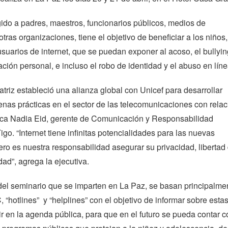
gido a padres, maestros, funcionarios públicos, medios de
tras organizaciones, tiene el objetivo de beneficiar a los niños,
suarios de internet, que se puedan exponer al acoso, el bullyin
ación personal, e incluso el robo de identidad y el abuso en líne
triz estableció una alianza global con Unicef para desarrollar
nas prácticas en el sector de las telecomunicaciones con relac
lica Nadia Eid, gerente de Comunicación y Responsabilidad
igo. “Internet tiene infinitas potencialidades para las nuevas
ro es nuestra responsabilidad asegurar su privacidad, libertad
dad”, agrega la ejecutiva.
del seminario que se imparten en La Paz, se basan principalme
, “hotlines” y “helplines” con el objetivo de informar sobre esta
uir en la agenda pública, para que en el futuro se pueda contar c