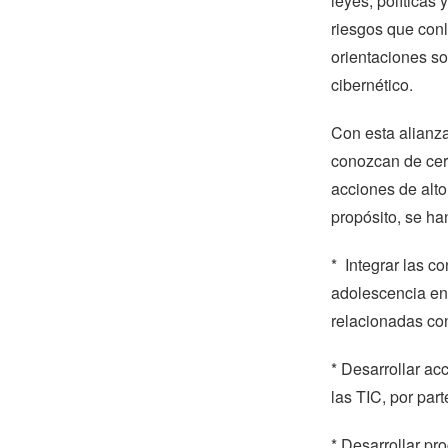
leyes, políticas
riesgos que conl
orientaciones so
cibernético.
Con esta alianza
conozcan de cer
acciones de alto
propósito, se ha
* Integrar las c
adolescencia en
relacionadas con
* Desarrollar ac
las TIC, por par
* Desarrollar pr