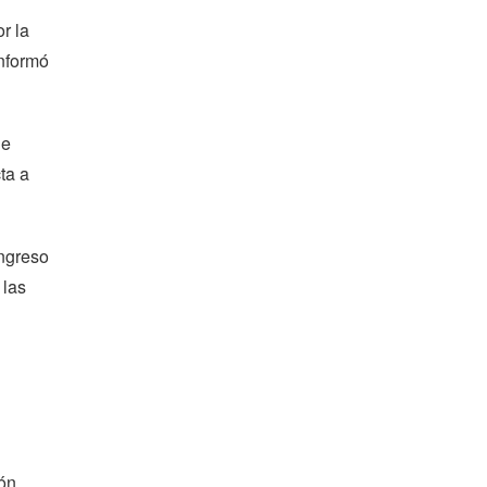
r la
informó
ue
ta a
ingreso
 las
ión