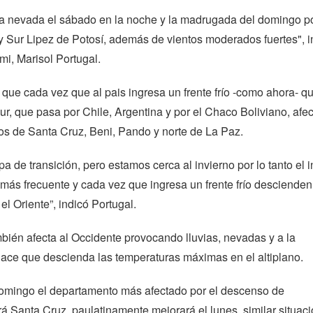
la nevada el sábado en la noche y la madrugada del domingo po
 Sur Lipez de Potosí, además de vientos moderados fuertes", 
ami, Marisol Portugal.
ue cada vez que al pais ingresa un frente frío -como ahora- q
ur, que pasa por Chile, Argentina y por el Chaco Boliviano, afec
os de Santa Cruz, Beni, Pando y norte de La Paz.
a de transición, pero estamos cerca al invierno por lo tanto el 
es más frecuente y cada vez que ingresa un frente frío descienden
el Oriente”, indicó Portugal.
ambién afecta al Occidente provocando lluvias, nevadas y a la
ace que descienda las temperaturas máximas en el altiplano.
omingo el departamento más afectado por el descenso de
á Santa Cruz, paulatinamente mejorará el lunes, similar situac