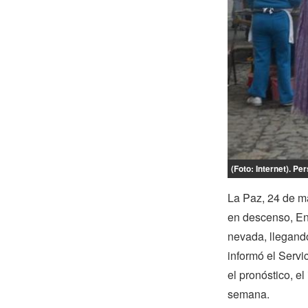
(Foto: Internet). Pe
La Paz, 24 de ma
en descenso, En 
nevada, llegand
informó el Serv
el pronóstico, e
semana.