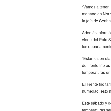
“Vamos a tener 
mañana en Nor y
la jefa de Senh
Además informó q
viene del Polo S
los departament
“Estamos en etap
del frente frío 
temperaturas en 
El Frente frío t
humedad, esto h
Este sábado y d
temperaturas ser