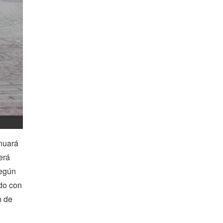
inuará
erá
según
do con
n de