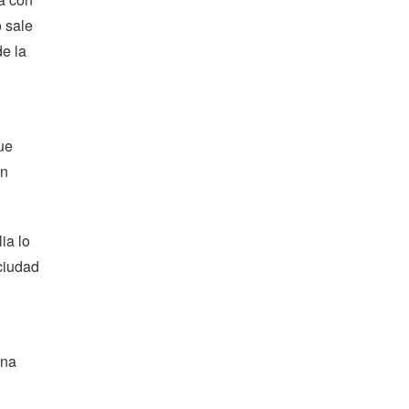
o sale
de la
ue
én
ia lo
 ciudad
una