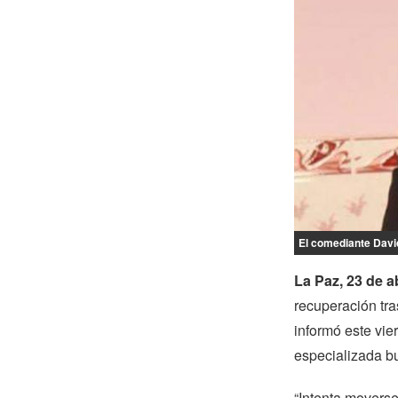
El comediante David
La Paz, 23 de ab
recuperación tras
informó este vie
especializada b
“Intenta moverse