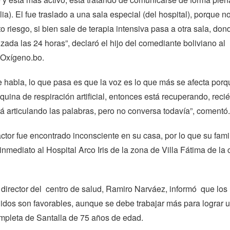
lia). El fue traslado a una sala especial (del hospital), porque n
o riesgo, si bien sale de terapia intensiva pasa a otra sala, don
izada las 24 horas”, declaró el hijo del comediante boliviano al
l Oxígeno.bo.
e habla, lo que pasa es que la voz es lo que más se afecta porq
uina de respiración artificial, entonces está recuperando, reci
tá articulando las palabras, pero no conversa todavía”, comentó.
 actor fue encontrado inconsciente en su casa, por lo que su famil
 inmediato al Hospital Arco Iris de la zona de Villa Fátima de la
el director del centro de salud, Ramiro Narváez, informó que los
idos son favorables, aunque se debe trabajar más para lograr 
mpleta de Santalla de 75 años de edad.