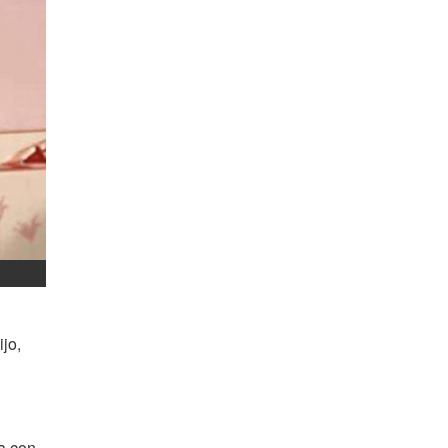
ijo,
a con