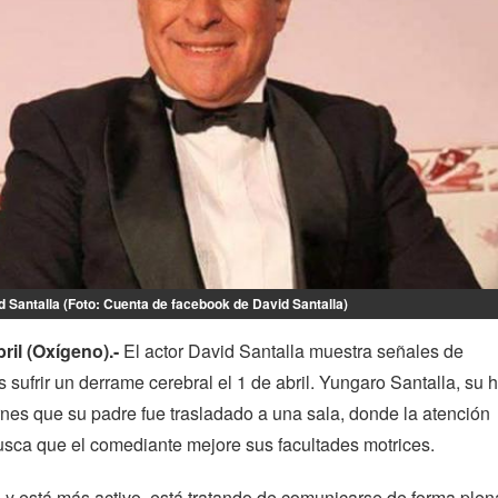
 Santalla (Foto: Cuenta de facebook de David Santalla)
ril (Oxígeno).-
El actor David Santalla muestra señales de
 sufrir un derrame cerebral el 1 de abril. Yungaro Santalla, su h
rnes que su padre fue trasladado a una sala, donde la atención
usca que el comediante mejore sus facultades motrices.
 y está más activo, está tratando de comunicarse de forma plen