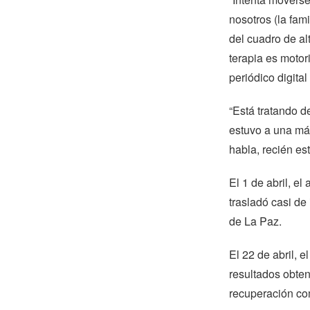
nosotros (la fami
del cuadro de alt
terapia es motor
periódico digita
“Está tratando d
estuvo a una máq
habla, recién es
El 1 de abril, el
trasladó casi de
de La Paz.
El 22 de abril, 
resultados obten
recuperación co