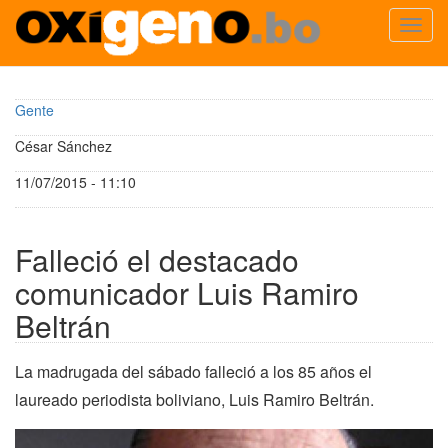
Toggl
navig
Pasar
al
Gente
contenido
principal
César Sánchez
11/07/2015 - 11:10
Falleció el destacado
comunicador Luis Ramiro
Beltrán
La madrugada del sábado falleció a los 85 años el
laureado periodista boliviano, Luis Ramiro Beltrán.