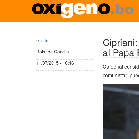
Pasar
al
contenido
Cipriani
Gente
principal
al Papa 
Rolando Garvizu
11/07/2015 - 16:46
Cardenal conside
comunista", pue