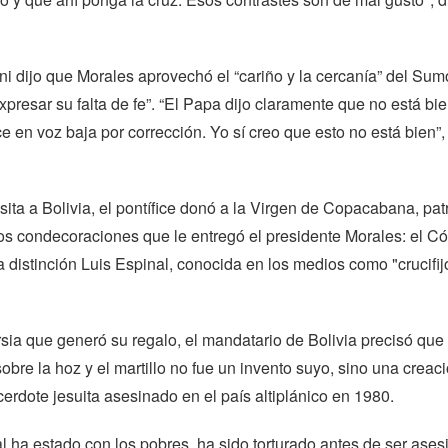
ni dijo que Morales aprovechó el “cariño y la cercanía” del Sum
xpresar su falta de fe”. “El Papa dijo claramente que no está bie
ce en voz baja por corrección. Yo sí creo que esto no está bien”,
isita a Bolivia, el pontífice donó a la Virgen de Copacabana, pa
dos condecoraciones que le entregó el presidente Morales: el C
a distinción Luis Espinal, conocida en los medios como "crucifij
rsia que generó su regalo, el mandatario de Bolivia precisó que 
 sobre la hoz y el martillo no fue un invento suyo, sino una creac
cerdote jesuita asesinado en el país altiplánico en 1980.
l ha estado con los pobres, ha sido torturado antes de ser ases