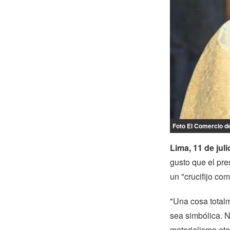
Foto El Comercio d
Lima, 11 de juli
gusto que el pre
un "crucifijo co
"Una cosa total
sea simbólica. N
materialismo ate