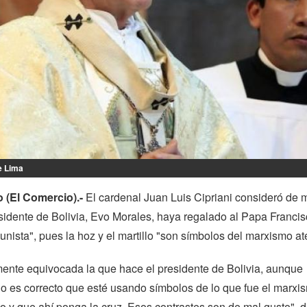
e Lima
o (El Comercio).-
El cardenal Juan Luis Cipriani consideró de 
sidente de Bolivia, Evo Morales, haya regalado al Papa Franci
munista", pues la hoz y el martillo "son símbolos del marxismo at
mente equivocada la que hace el presidente de Bolivia, aunque
o es correcto que esté usando símbolos de lo que fue el marxi
o y que ahí ponga la cruz. Esos contrastes son de mal gusto", d