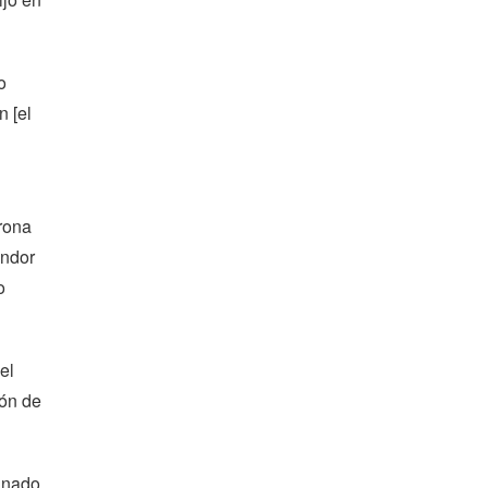
o
n [el
trona
óndor
o
el
ión de
inado.