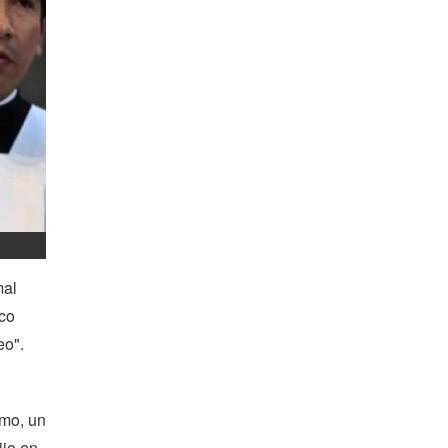
mal
sco
eo".
smo, un
ijo en