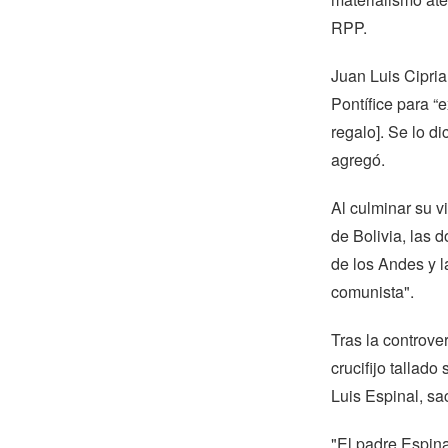
RPP.
Juan Luis Cipria
Pontífice para “e
regalo]. Se lo di
agregó.
Al culminar su v
de Bolivia, las 
de los Andes y l
comunista".
Tras la controve
crucifijo tallado
Luis Espinal, sa
"El padre Espina