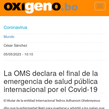
Toggl
navig
Pasar
al
Coronavirus
contenido
principal
Mundo
César Sánchez
05/05/2023 - 10:10
La OMS declara el final de la
emergencia de salud pública
internacional por el Covid-19
El titular de la entidad internacional Tedros Adhanom Ghebreyesus
dijo que la enfermedad llegó para quedarse y advirtió a los países que