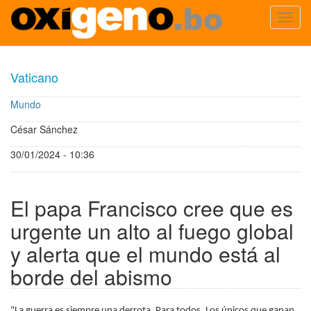
Toggl
navig
Pasar
al
Vaticano
contenido
principal
Mundo
César Sánchez
30/01/2024 - 10:36
El papa Francisco cree que es
urgente un alto al fuego global
y alerta que el mundo está al
borde del abismo
"La guerra es siempre una derrota. Para todos. Los únicos que ganan