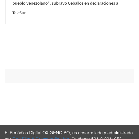
pueblo venezolano", subrayó Ceballos en declaraciones a
TeleSur.
El Periódico Digital OXIGENO.BO, es desarrollado y administrado
por
Gen Film & Crossmedia Ltda
. Teléfono: 591-2-2911653.