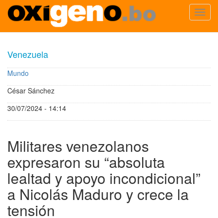
Toggl
navig
Pasar
al
Venezuela
contenido
principal
Mundo
César Sánchez
30/07/2024 - 14:14
Militares venezolanos
expresaron su “absoluta
lealtad y apoyo incondicional”
a Nicolás Maduro y crece la
tensión