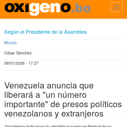
Toggl
navig
Pasar
al
Según el Presidente de la Asamblea
contenido
principal
Mundo
César Sánchez
08/01/2026 - 17:27
Venezuela anuncia que
liberará a "un número
importante" de presos políticos
venezolanos y extranjeros
“El Gobierno bolivariano ha decidido la puesta en libertad de un