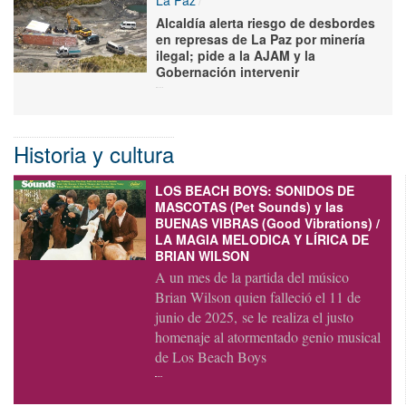
La Paz
Alcaldía alerta riesgo de desbordes
en represas de La Paz por minería
ilegal; pide a la AJAM y la
Gobernación intervenir
Historia y cultura
LOS BEACH BOYS: SONIDOS DE
MASCOTAS (Pet Sounds) y las
BUENAS VIBRAS (Good Vibrations) /
LA MAGIA MELODICA Y LÍRICA DE
BRIAN WILSON
A un mes de la partida del músico
Brian Wilson quien falleció el 11 de
junio de 2025, se le realiza el justo
homenaje al atormentado genio musical
de Los Beach Boys