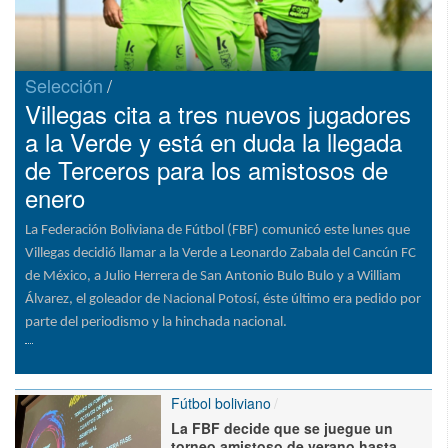
Selección
Villegas cita a tres nuevos jugadores
a la Verde y está en duda la llegada
de Terceros para los amistosos de
enero
La Federación Boliviana de Fútbol (FBF) comunicó este lunes que
Villegas decidió llamar a la Verde a Leonardo Zabala del Cancún FC
de México, a Julio Herrera de San Antonio Bulo Bulo y a William
Álvarez, el goleador de Nacional Potosí, éste último era pedido por
parte del periodismo y la hinchada nacional.
Fútbol boliviano
La FBF decide que se juegue un
torneo amistoso de verano hasta