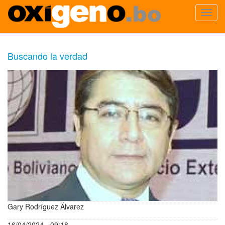
Toggl
navig
Pasar
al
Buscando la verdad
contenido
principal
Gary Rodríguez Álvarez
16/04/2024 - 09:18