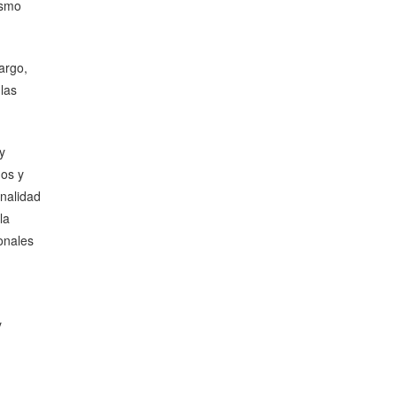
ismo
argo,
las
y
dos y
onalidad
la
ionales
y