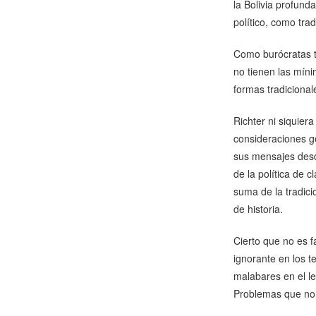
la Bolivia profund
político, como tra
Como burócratas t
no tienen las míni
formas tradiciona
Richter ni siquier
consideraciones ge
sus mensajes desde
de la política de 
suma de la tradici
de historia.
Cierto que no es f
ignorante en los t
malabares en el le
Problemas que no s