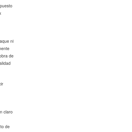
upuesto
x
aque ni
mente
obra de
alidad
ir
n claro
to de