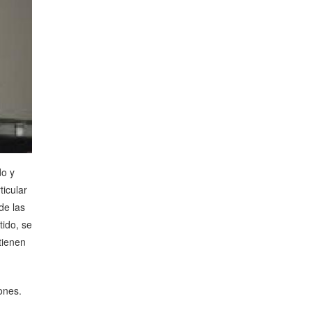
do y
ticular
de las
tido, se
tienen
ones.