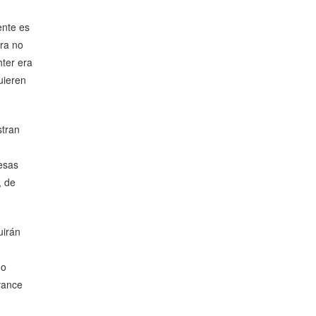
ente es
ra no
hter era
uieren
stran
 esas
, de
uirán
no
vance