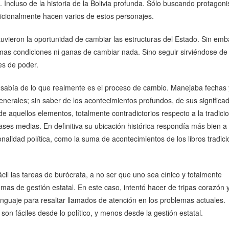
a. Incluso de la historia de la Bolivia profunda. Sólo buscando protagon
dicionalmente hacen varios de estos personajes.
uvieron la oportunidad de cambiar las estructuras del Estado. Sin emb
mas condiciones ni ganas de cambiar nada. Sino seguir sirviéndose de 
les de poder.
a sabía de lo que realmente es el proceso de cambio. Manejaba fechas 
nerales; sin saber de los acontecimientos profundos, de sus significa
 aquellos elementos, totalmente contradictorios respecto a la tradici
clases medias. En definitiva su ubicación histórica respondía más bien a 
onalidad política, como la suma de acontecimientos de los libros tradic
ácil las tareas de burócrata, a no ser que uno sea cínico y totalmente
emas de gestión estatal. En este caso, intentó hacer de tripas corazón 
nguaje para resaltar llamados de atención en los problemas actuales.
on fáciles desde lo político, y menos desde la gestión estatal.