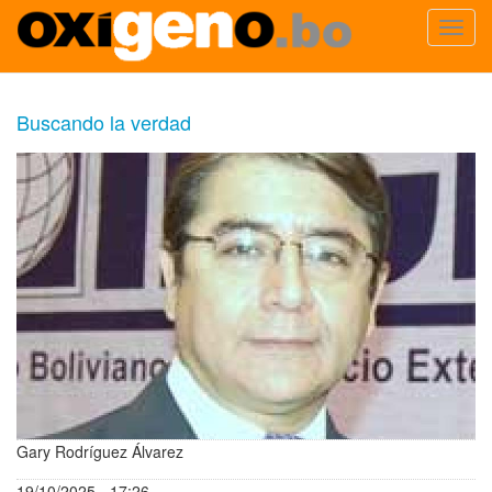
Toggl
navig
Pasar
al
Buscando la verdad
contenido
principal
Gary Rodríguez Álvarez
19/10/2025 - 17:26