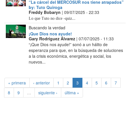
“La cárcel del MERCOSUR nos tiene atrapados”
by: Tuto Quiroga
Freddy Bobaryn
| 09/07/2025 - 22:33
...
Lo que Tuto no dice -quiz
Buscando la verdad
¡Que Dios nos ayude!
Gary Rodríguez Álvarez
| 07/07/2025 - 11:33
“¡Que Dios nos ayude!” sonó a un hálito de
esperanza para que, en la búsqueda de soluciones
a la crisis económica, energética y social, los
nuevos...
« primera
‹ anterior
1
2
3
4
5
6
7
8
9
…
siguiente ›
última »