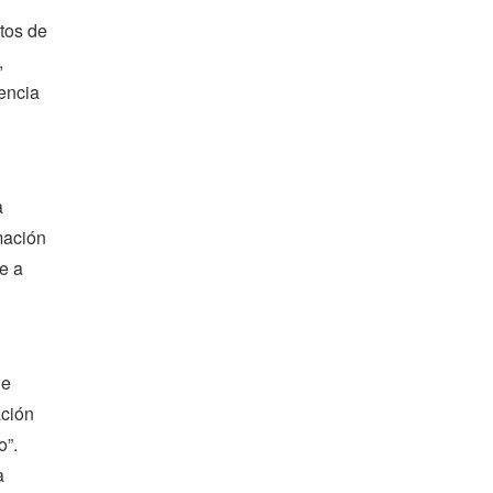
tos de
,
lencia
a
mación
e a
de
ación
o”.
a