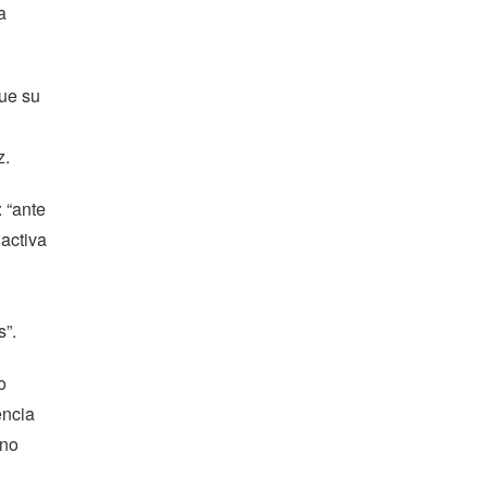
a
que su
z.
 “ante
activa
s”.
o
encia
 no