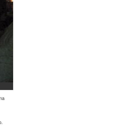
una
o.