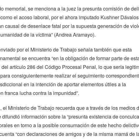
 memorial, se menciona a la juez la presunta comisión de deli
, como el acoso laboral, por el ahora imputado Kushner Dávalos
rían causal de desenlace fatal por la supuesta generación de vio
 humanidad de la víctima” (Andrea Aramayo).
viado por el Ministerio de Trabajo señala también que esta
rnamental se encuentra “en la obligación de formar parte de est
del artículo 286 del Código Procesal Penal, lo que sería legiti
e para consiguientemente realizar el seguimiento correspondient
sdiccional en la intención de aportar elementos útiles a la
en franca lucha contra la impunidad”.
 el Ministerio de Trabajo recuerda que a través de los medios 
difundió información sobre la “presunta existencia de conculc
rales en torno a la posible consumación de este hecho delictiv
uenta “con declaraciones de amigos y de la misma mamá de l