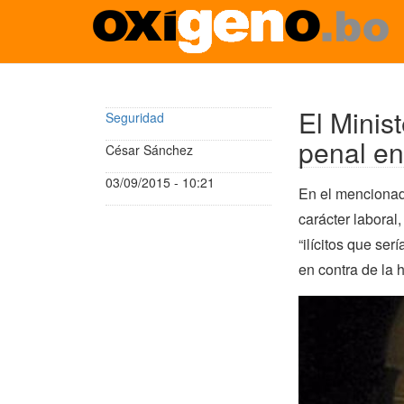
Pasar
al
contenido
El Minis
Seguridad
principal
penal en
César Sánchez
03/09/2015 - 10:21
En el mencionado
carácter laboral
“ilícitos que se
en contra de la 