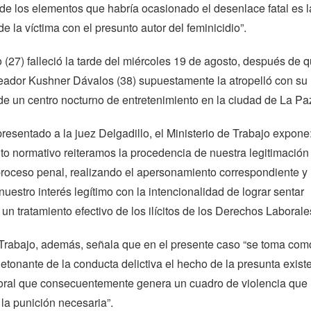
de los elementos que habría ocasionado el desenlace fatal es l
de la víctima con el presunto autor del feminicidio”.
27) falleció la tarde del miércoles 19 de agosto, después de 
eador Kushner Dávalos (38) supuestamente la atropelló con su
de un centro nocturno de entretenimiento en la ciudad de La Pa
resentado a la juez Delgadillo, el Ministerio de Trabajo expone:
o normativo reiteramos la procedencia de nuestra legitimación 
proceso penal, realizando el apersonamiento correspondiente y
estro interés legítimo con la intencionalidad de lograr sentar
un tratamiento efectivo de los ilícitos de los Derechos Laborale
 Trabajo, además, señala que en el presente caso “se toma com
detonante de la conducta delictiva el hecho de la presunta exist
oral que consecuentemente genera un cuadro de violencia que
la punición necesaria”.