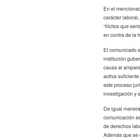
En el mencionado
carácter laboral
“ilícitos que se
en contra de la
El comunicado en
institución gube
causa al amparo 
activa suficient
este proceso juri
investigación y 
De igual manera,
comunicación se 
de derechos labo
Además que se c