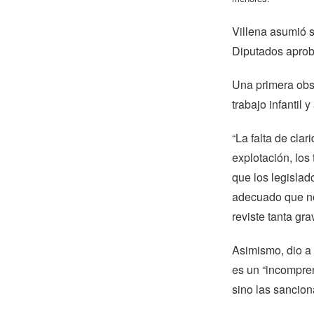
Villena asumió s
Diputados aproba
Una primera obse
trabajo infantil 
“La falta de cla
explotación, los
que los legislad
adecuado que no
reviste tanta gra
Asimismo, dio a
es un “incompren
sino las sancion