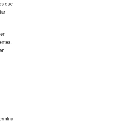
hos que
iar
 en
entes,
 en
ermina