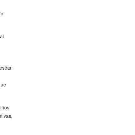
de
al
estran
que
 años
tivas,