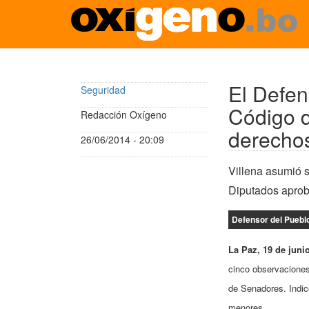
Pasar
al
contenido
El Defen
Seguridad
principal
Código d
Redacción Oxígeno
derecho
26/06/2014 - 20:09
Villena asumió s
Diputados aproba
Defensor del Pueblo
La Paz, 19 de juni
cinco observaciones
de Senadores. Indic
menores.