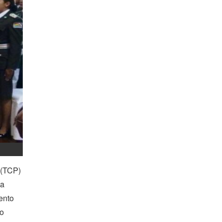
 (TCP)
la
ento
no