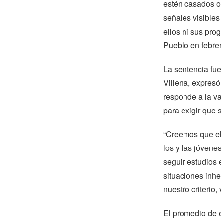
estén casados o
señales visibles
ellos ni sus pro
Pueblo en febre
La sentencia fue
Villena, expresó 
responde a la va
para exigir que 
“Creemos que el f
los y las jóvene
seguir estudios e
situaciones inhe
nuestro criterio
El promedio de e