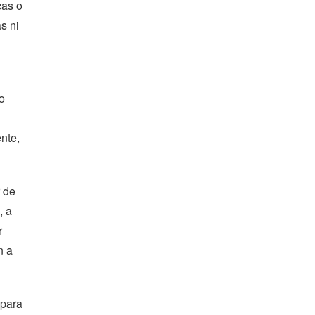
cas o
s ni
o
nte,
r de
, a
r
n a
 para