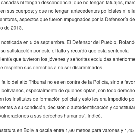
 casadas ni tengan descendencia; que no tengan tatuajes, mar
 en sus cuerpos; y que no tengan antecedentes policiales ni ella
genitores, aspectos que fueron impugnados por la Defensoría de
ro de 2013.
 notificada en 5 de septiembre. El Defensor del Pueblo, Roland
su satisfacción por este el fallo y recordó que esta sentencia
lentía que tuvieron los jóvenes y señoritas excluidas anteriorme
se respeten sus derechos a no ser discriminados.
allo del alto Tribunal no es en contra de la Policía, sino a favo
s bolivianos, especialmente de quienes optan, con todo derecho
n los institutos de formación policial y esto les era impedido po
rentes a su condición, decisión o autoidentificación y constituía
, vulneraciones a sus derechos humanos”, indicó.
statura en Bolivia oscila entre 1,60 metros para varones y 1,45