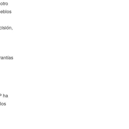
 otro
ueblos
cisión,
rantías
P ha
los