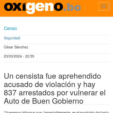
Toggl
navig
Pasar
al
Censo
contenido
principal
Seguridad
César Sánchez
23/03/2024 - 22:55
Un censista fue aprehendido
acusado de violación y hay
837 arrestados por vulnerar el
Auto de Buen Gobierno
“Queremos informar que, lamentablemente, en el municipio de Santa