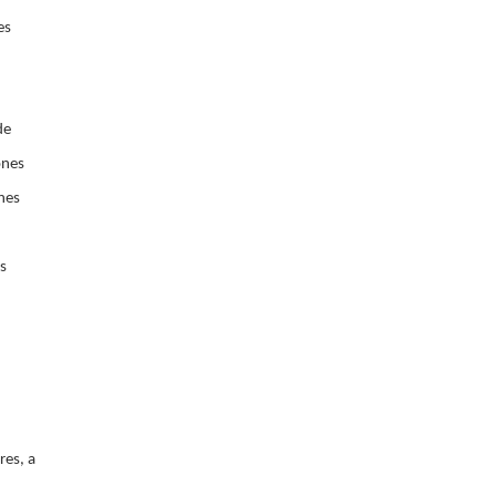
es
de
ones
nes
s
res, a