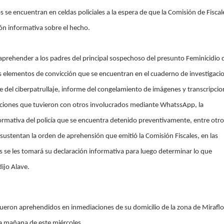
se encuentran en celdas policiales a la espera de que la Comisión de Fiscal
ión informativa sobre el hecho.
prehender a los padres del principal sospechoso del presunto Feminicidio 
s elementos de convicción que se encuentran en el cuaderno de investigaci
 del ciberpatrullaje, informe del congelamiento de imágenes y transcripcio
aciones que tuvieron con otros involucrados mediante WhatssApp, la
ormativa del policía que se encuentra detenido preventivamente, entre otro
ustentan la orden de aprehensión que emitió la Comisión Fiscales, en las
s se les tomará su declaración informativa para luego determinar lo que
ijo Alave.
fueron aprehendidos en inmediaciones de su domicilio de la zona de Miraflo
a mañana de este miércoles.