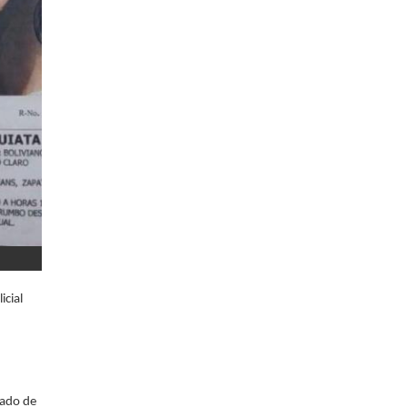
icial
rado de