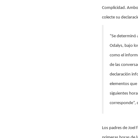
Complicidad. Ambos 
colecte su declarac
“Se determinó a
Odalys, bajo lo
como el informe
de las convers
declaración inf
elementos que s
siguientes hora
corresponde”, d
Los padres de Joel 
primeras horas de l