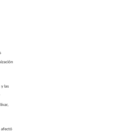
s
nización
 y las
r
ívar,
 afectó