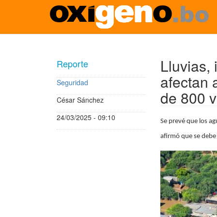
Pasar
al
contenido
Lluvias,
Reporte
principal
afectan 
Seguridad
de 800 v
César Sánchez
24/03/2025 - 09:10
Se prevé que los agu
afirmó que se debe 