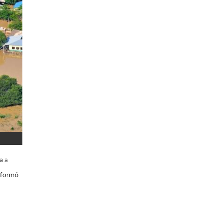
a a
informó