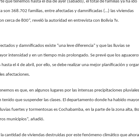
rte que tenemos hasta el día de ayer (sábado), el total de familias ya ha ido
a son 368.702 familias, entre afectadas y damnificadas (…) las viviendas
on cerca de 800”, reveló la autoridad en entrevista con Bolivia Tv.
ectados y damnificados existe “una leve diferencia” y que las lluvias se
yor intensidad y en un tiempo más prolongado. Se prevé que los aguacero
 hasta el 4 de abril, por ello, se debe realizar una mejor planificación y orga
les afectaciones.
enemos es que, en algunos lugares por las intensas precipitaciones pluviales
an tenido que suspender las clases. El departamento donde ha habido mayo
lluvias fuertes y tormentosas es Cochabamba, en la parte de la zona alta, Bol
ros municipios”, añadió.
la cantidad de viviendas destruidas por este fenómeno climático que ahora