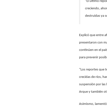
“El último repo
creciendo, ahor
destruidas ya s
Explicó que entre af
presentaron con ma
continúen en el país
para prevenir posib
“Los reportes que t
crecidas de ríos, h
suspensión por las 
Arque y también ot
Asimismo, lamentó 