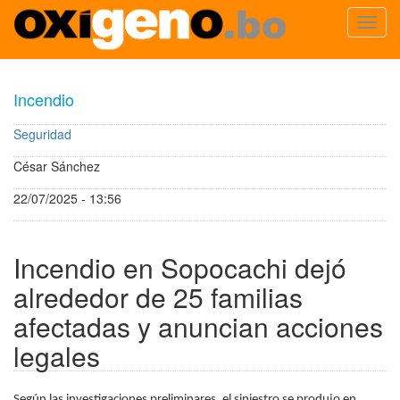
Toggl
navig
Pasar
al
Incendio
contenido
principal
Seguridad
César Sánchez
22/07/2025 - 13:56
Incendio en Sopocachi dejó
alrededor de 25 familias
afectadas y anuncian acciones
legales
Según las investigaciones preliminares, el siniestro se produjo en